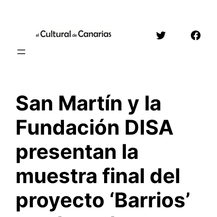
Saltar
al
Twitter
Face
contenido
San Martín y la
Fundación DISA
presentan la
muestra final del
proyecto ‘Barrios’