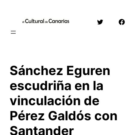
Saltar
al
Twitter
Face
contenido
Sánchez Eguren
escudriña en la
vinculación de
Pérez Galdós con
Santander