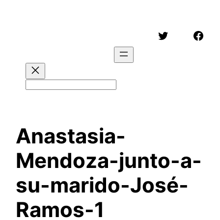
Saltar
al
Twitter
Face
contenido
Buscar
Anastasia-
Mendoza-junto-a-
su-marido-José-
Ramos-1