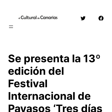
Saltar
al
Twitter
Face
contenido
Se presenta la 13º
edición del
Festival
Internacional de
Payasos ‘Tres días