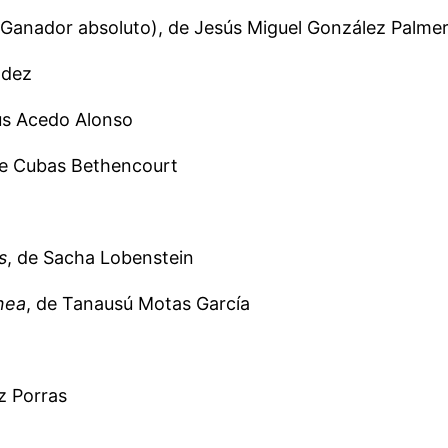
Ganador absoluto), de Jesús Miguel González Palme
ndez
ús Acedo Alonso
te Cubas Bethencourt
s
, de Sacha Lobenstein
nea
, de Tanausú Motas García
z Porras