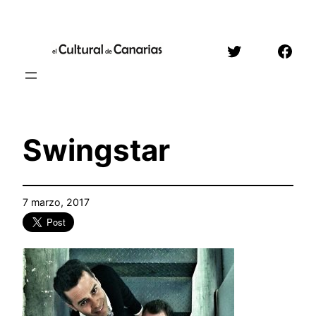
Saltar
al
Twitter
Face
contenido
Swingstar
7 marzo, 2017