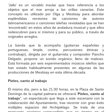
‘Jallo’ es un vocablo insular que hace referencia a los
objetos que el mar arroja a las orillas canarias. Este
concepto es utilizado por Olga y Mestisay para abordar
espléndidas versiones de canciones de autores
latinoamericanos o canciones isleñas revisitadas que se han
‘encontrado’ en estos años de andadura musical y que ellos
redescubren para sí mismos y para su público, a través de
originales arreglos.
La banda que la acompaña (guitarras españolas y
portuguesas, timple, contra, percusiones étnicas y
contrabajo), dirigida por el guitarrista y compositor Pancho
Delgado, propone un sonido orgánico, lleno de matices.
Está formada por seis experimentados músicos isleños que
han estado habitualmente presentes en algunas de las
producciones de Mestisay en esta última década.
Pieles, canto al trabajo
El mismo día, pero a las 21.00 horas, en la Plaza de Santo
Domingo de la capital palmera se ofrecerá ‘
Pieles, canto al
trabajo’
, un espectáculo que llega a este escenario con la
colaboración del Ayuntamiento, tras recorrer con gran éxito
múltiples espacios del Archipiélago. Se trata de una
propuesta escénica vanguardista que se inspira en el