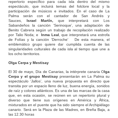
repertorio específico para cada isla dentro del mismo
espectáculo, que incluirá temas del folclore local y la
participación de músicos e invitados. En el caso de La
Palma serán con el cantador de San Andrés y
Sauces,
Israel Martín,
que interpretará con Los
Sabandeños la canción ‘Serinoque’, una adaptación de
Benito Cabrera según un trabajo de recopilación realizado
por Talio Noda; e
Inma Leal
, que interpretará una estrofa
de Folías y la canción ‘Derroche’ De esta manera, el
emblemático grupo quiere dar cumplida cuenta de las
singularidades culturales de cada isla al tiempo que une a
los ocho territorios.
Olga Cerpa y Mestisay
El 30 de mayo, Día de Canarias, la intérprete canaria O
lga
Cerpa y el grupo Mestisay
presentarán en La Palma su
espectáculo ‘Jallos’, una nueva propuesta en directo que
transita por un espacio lleno de luz, buena energía, sonidos
de raíz y colores atlánticos. Es una de las marcas de la casa
que, en esta ocasión, se reúnen en un repertorio plural y
diverso que tiene sus orígenes en América y África,
mixturados en el puente que ha sido siempre el Archipiélago
canario. Será en la Plaza de las Madres, en Breña Baja, a
las 12.30 horas