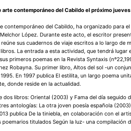
e arte contemporáneo del Cabildo el próximo jueves [
te contemporáneo del Cabildo, ha organizado para el p
elchor López. Durante este acto, el escritor present
reúne sus cuadernos de viaje escritos a lo largo de m
ibros. La entrada a esta actividad, que tendrá lugar e
 sus primeros poemas en la Revista Syntaxis (nº22,19
hez Robayna. Su primer libro, Altos del sol -un conju
 1995. En 1997 publica El estilita, un largo poema uni
e, donde reside en la actualidad.
e dos libros: Oriental (2003) y Fama del día seguido 
 tres antologías: La otra joven poesía española (200
13 publica De la tiniebla, en colaboración con el arti
poemarios titulados Según la luz- una compilación d