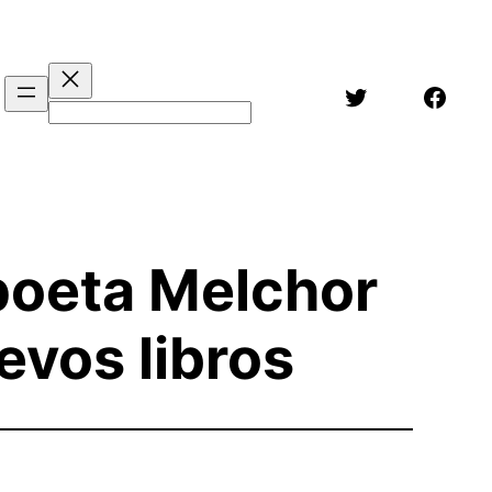
Twitter
Face
Buscar
poeta Melchor
evos libros