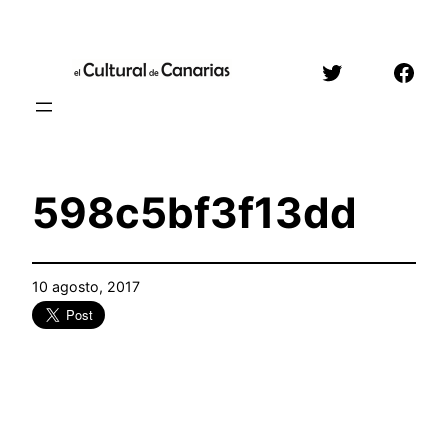
Saltar
al
Twitter
Face
contenido
598c5bf3f13dd
10 agosto, 2017