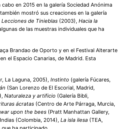
 a cabo en 2015 en la galería Sociedad Anónima
 también mostró sus creaciones en la galería
,
Lecciones de Tinieblas
(2003),
Hacia la
lgunas de las muestras individuales que ha
raça Brandao de Oporto y en el Festival Alterarte
en el Espacio Canarias, de Madrid. Esta
ar, La Laguna, 2005),
Instinto
(galería Fúcares,
ián
(San Lorenzo de El Escorial, Madrid,
),
Naturaleza y artificio
(Galería Bibli,
ituras ácratas
(Centro de Arte Párraga, Murcia,
 war upon the bees
(Pratt Manhattan Gallery,
 Indias (Colombia, 2014),
La isla ilesa
(TEA,
s que ha participado.