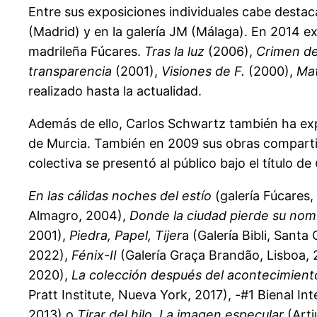
Entre sus exposiciones individuales cabe destac
(Madrid) y en la galería JM (Málaga). En 2014 
madrileña Fúcares.
Tras la luz
(2006),
Crimen de
transparencia
(2001),
Visiones de F.
(2000),
Mat
realizado hasta la actualidad.
Además de ello, Carlos Schwartz también ha expue
de Murcia. También en 2009 sus obras compartier
colectiva se presentó al público bajo el título de
En las cálidas noches del estío
(galería Fúcares
Almagro, 2004),
Donde la ciudad pierde su no
2001),
Piedra, Papel, Tijer
a (Galería Bibli, Santa
2022),
Fénix-II
(Galería Graça Brandão, Lisboa,
2020),
La colección después del acontecimient
Pratt Institute, Nueva York, 2017), -#1 Bienal 
2013) o
Tirar del hilo. La imagen especular
(Arti