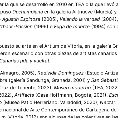
ar la que se desarrolló en 2010 en TEA o la que llevó
expuso
Duchampiana
en la galería Artnueve (Murcia) y
 Agustín Espinosa
(2005),
Velando la verdad
(2004)
thaus-Passion
(1999) o
Fuga de muerte
(1994) son a
sto su arte en el Artium de Vitoria, en la galería G
on escenario con otras piezas de artistas canarios 
Canarias [ida y vuelta].
, Almagro, 2005),
Redividir Domínguez
(Estudio Artiz
mbre
(galería Sandunga, Granada, 2001) y
San Sebast
 Cruz de Tenerife, 2023),
Museo moderno
(TEA, 2022
 2022),
Artifacts
(Casa Hoffmann, Bogotá, 2021),
Escr
o
(Museo Patio Herreriano, Valladolid, 2020),
Nectar:
Internacional de Arte Contemporáneo de Cartagena de
um, Vitoria, 2012) son algunas de las colectivas en la