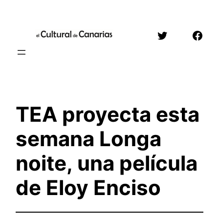
Saltar
al
Twitter
Face
contenido
TEA proyecta esta
semana Longa
noite, una película
de Eloy Enciso