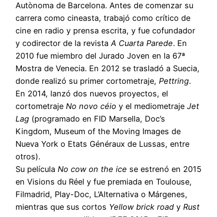
Autònoma de Barcelona. Antes de comenzar su
carrera como cineasta, trabajó como crítico de
cine en radio y prensa escrita, y fue cofundador
y codirector de la revista
A Cuarta Parede
. En
2010 fue miembro del Jurado Joven en la 67ª
Mostra de Venecia. En 2012 se trasladó a Suecia,
donde realizó su primer cortometraje,
Pettring
.
En 2014, lanzó dos nuevos proyectos, el
cortometraje
No novo céio
y el mediometraje
Jet
Lag
(programado en FID Marsella, Doc’s
Kingdom, Museum of the Moving Images de
Nueva York o Etats Généraux de Lussas, entre
otros).
Su película
No cow on the ice
se estrenó en 2015
en Visions du Réel y fue premiada en Toulouse,
Filmadrid, Play-Doc, L’Alternativa o Márgenes,
mientras que sus cortos
Yellow brick road
y
Rust