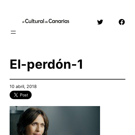
Saltar
al
Twitter
Face
contenido
El-perdón-1
10 abril, 2018