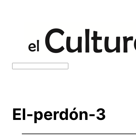
Saltar
al
contenido
Buscar
El-perdón-3