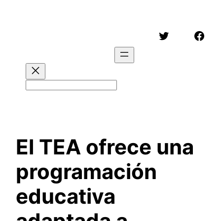
Saltar
al
Twitter
Face
contenido
Buscar
El TEA ofrece una
programación
educativa
adaptada a