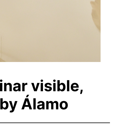
ar visible,
lby Álamo