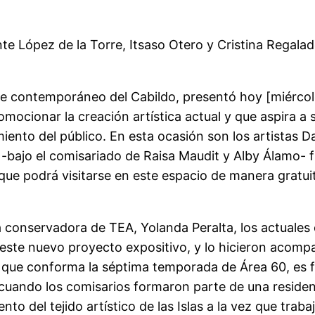
nte López de la Torre, Itsaso Otero y Cristina Regal
te contemporáneo del Cabildo, presentó hoy [miércole
mocionar la creación artística actual y que aspira a 
ento del público. En esta ocasión son los artistas D
s -bajo el comisariado de Raisa Maudit y Alby Álamo-
que podrá visitarse en este espacio de manera gratui
; la conservadora de TEA, Yolanda Peralta, los actuale
ste nuevo proyecto expositivo, y lo hicieron acompañ
e que conforma la séptima temporada de Área 60, es f
, cuando los comisarios formaron parte de una reside
o del tejido artístico de las Islas a la vez que trab