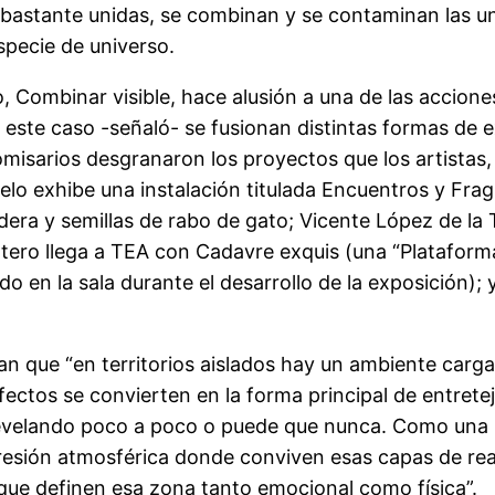
n bastante unidas, se combinan y se contaminan las u
specie de universo.
o, Combinar visible, hace alusión a una de las accione
 este caso -señaló- se fusionan distintas formas de 
misarios desgranaron los proyectos que los artistas,
elo exhibe una instalación titulada Encuentros y Fr
era y semillas de rabo de gato; Vicente López de la 
so Otero llega a TEA con Cadavre exquis (una “Plataf
o en la sala durante el desarrollo de la exposición);
an que “en territorios aislados hay un ambiente carg
fectos se convierten en la forma principal de entrete
revelando poco a poco o puede que nunca. Como una p
presión atmosférica donde conviven esas capas de re
 que definen esa zona tanto emocional como física”.