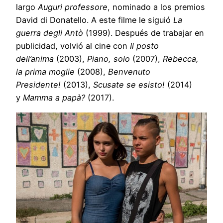
largo
Auguri professore
, nominado a los premios
David di Donatello. A este filme le siguió
La
guerra degli Antò
(1999). Después de trabajar en
publicidad, volvió al cine con
Il posto
dell’anima
(2003),
Piano, solo
(2007),
Rebecca,
la prima moglie
(2008),
Benvenuto
Presidente!
(2013),
Scusate se esisto!
(2014)
y
Mamma a papà?
(2017).