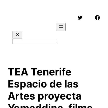
Saltar
al
Twitter
Face
contenido
Buscar
TEA Tenerife
Espacio de las
Artes proyecta
Yomeddine, filme