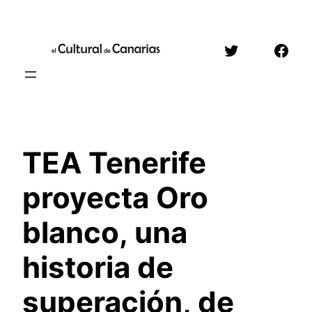
Saltar
al
Twitter
Face
contenido
TEA Tenerife
proyecta Oro
blanco, una
historia de
superación, de