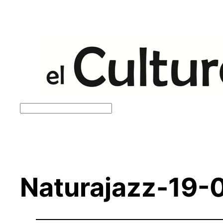
Saltar
al
contenido
Buscar
Naturajazz-19-