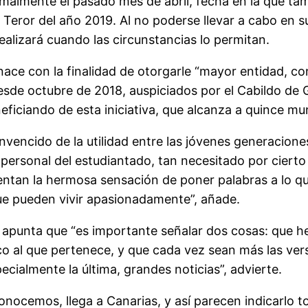
malmente el pasado mes de abril, fecha en la que tam
Teror del año 2019. Al no poderse llevar a cabo en su
ealizará cuando las circunstancias lo permitan.
 nace con la finalidad de otorgarle “mayor entidad, c
esde octubre de 2018, auspiciados por el Cabildo de 
eficiando de esta iniciativa, que alcanza a quince mu
vencido de la utilidad entre las jóvenes generaciones
a personal del estudiantado, tan necesitado por cier
ntan la hermosa sensación de poner palabras a lo qu
ue pueden vivir apasionadamente”, añade.
z apunta que “es importante señalar dos cosas: que 
rico al que pertenece, y que cada vez sean más las v
ialmente la última, grandes noticias”, advierte.
nocemos, llega a Canarias, y así parecen indicarlo tod