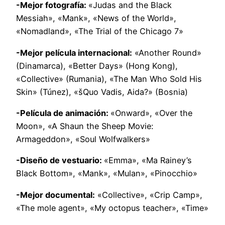
-Mejor fotografía:
«Judas and the Black
Messiah», «Mank», «News of the World»,
«Nomadland», «The Trial of the Chicago 7»
-Mejor película internacional:
«Another Round»
(Dinamarca), «Better Days» (Hong Kong),
«Collective» (Rumania), «The Man Who Sold His
Skin» (Túnez), «šQuo Vadis, Aida?» (Bosnia)
-Película de animación:
«Onward», «Over the
Moon», «A Shaun the Sheep Movie:
Armageddon», «Soul Wolfwalkers»
-Diseño de vestuario:
«Emma», «Ma Rainey’s
Black Bottom», «Mank», «Mulan», «Pinocchio»
-Mejor documental:
«Collective», «Crip Camp»,
«The mole agent», «My octopus teacher», «Time»