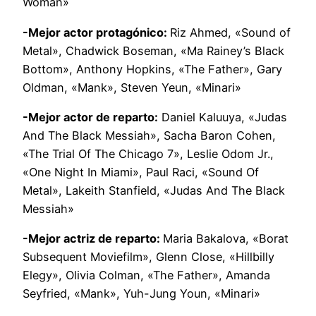
Woman»
-Mejor actor protagónico:
Riz Ahmed, «Sound of
Metal», Chadwick Boseman, «Ma Rainey’s Black
Bottom», Anthony Hopkins, «The Father», Gary
Oldman, «Mank», Steven Yeun, «Minari»
-Mejor actor de reparto:
Daniel Kaluuya, «Judas
And The Black Messiah», Sacha Baron Cohen,
«The Trial Of The Chicago 7», Leslie Odom Jr.,
«One Night In Miami», Paul Raci, «Sound Of
Metal», Lakeith Stanfield, «Judas And The Black
Messiah»
-Mejor actriz de reparto:
Maria Bakalova, «Borat
Subsequent Moviefilm», Glenn Close, «Hillbilly
Elegy», Olivia Colman, «The Father», Amanda
Seyfried, «Mank», Yuh-Jung Youn, «Minari»