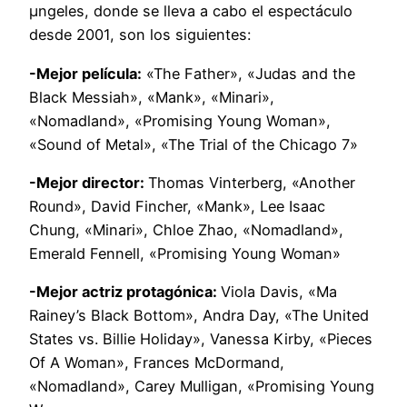
µngeles, donde se lleva a cabo el espectáculo
desde 2001, son los siguientes:
-Mejor película:
«The Father», «Judas and the
Black Messiah», «Mank», «Minari»,
«Nomadland», «Promising Young Woman»,
«Sound of Metal», «The Trial of the Chicago 7»
-Mejor director:
Thomas Vinterberg, «Another
Round», David Fincher, «Mank», Lee Isaac
Chung, «Minari», Chloe Zhao, «Nomadland»,
Emerald Fennell, «Promising Young Woman»
-Mejor actriz protagónica:
Viola Davis, «Ma
Rainey’s Black Bottom», Andra Day, «The United
States vs. Billie Holiday», Vanessa Kirby, «Pieces
Of A Woman», Frances McDormand,
«Nomadland», Carey Mulligan, «Promising Young