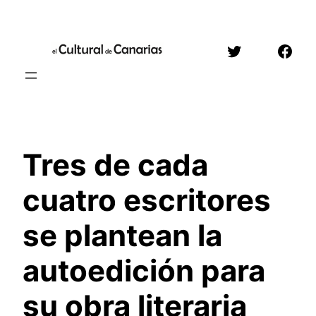
Saltar
al
Twitter
Face
contenido
Tres de cada
cuatro escritores
se plantean la
autoedición para
su obra literaria