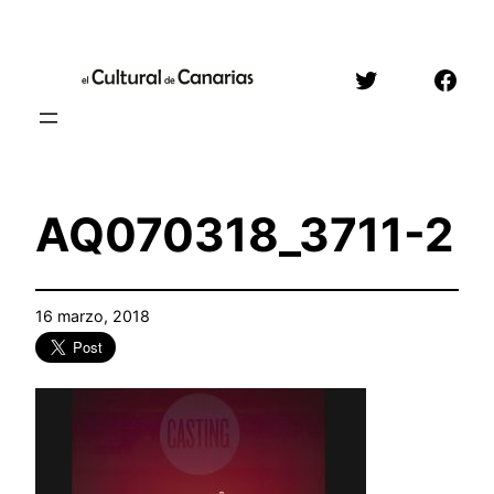
Saltar
al
Twitter
Face
contenido
AQ070318_3711-2
16 marzo, 2018