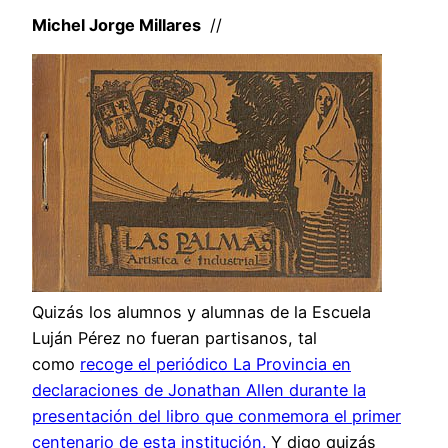
Michel Jorge Millares
//
Quizás los alumnos y alumnas de la Escuela
Luján Pérez no fueran partisanos, tal
como
recoge el periódico La Provincia en
declaraciones de Jonathan Allen durante la
presentación del libro que conmemora el primer
centenario de esta institución.
Y digo quizás