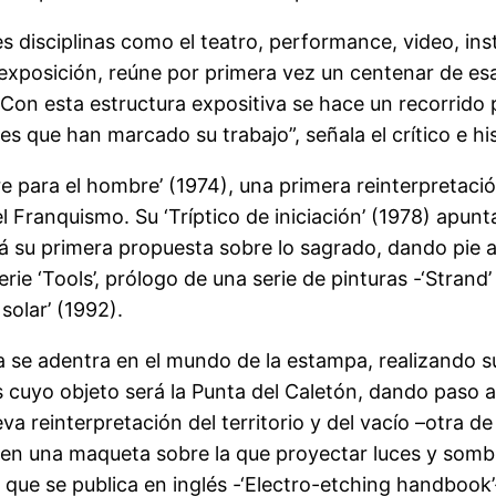
 disciplinas como el teatro, performance, video, inst
 exposición, reúne por primera vez un centenar de es
 Con esta estructura expositiva se hace un recorrido 
es que han marcado su trabajo”, señala el crítico e h
re para el hombre’ (1974), una primera reinterpretació
l Franquismo. Su ‘Tríptico de iniciación’ (1978) apun
 su primera propuesta sobre lo sagrado, dando pie a 
erie ‘Tools’, prólogo de una serie de pinturas -‘Stra
solar’ (1992).
a se adentra en el mundo de la estampa, realizando s
 cuyo objeto será la Punta del Caletón, dando paso as
reinterpretación del territorio y del vacío –otra de l
n en una maqueta sobre la que proyectar luces y somb
n que se publica en inglés -‘Electro-etching handbook