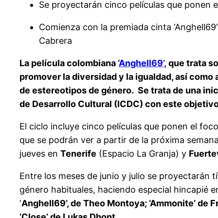
Se proyectarán cinco películas que ponen el f
Comienza con la premiada cinta ‘Anghell69’ s
Cabrera
La película colombiana ‘
Anghell69’,
que trata so
promover la diversidad y la igualdad, así como
de estereotipos de género. Se trata de una inic
de Desarrollo Cultural (ICDC) con este objetiv
El ciclo incluye cinco películas que ponen el foco 
que se podrán ver a partir de la próxima semana
jueves en
Tenerife
(Espacio La Granja) y
Fuerte
Entre los meses de junio y julio se proyectarán t
género habituales, haciendo especial hincapié en
‘
Anghell69’, de Theo Montoya; ‘Ammonite’ de Fra
‘Close’ de Lukas Dhont.