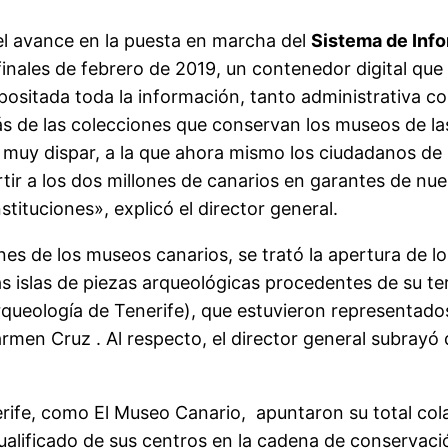
el avance en la puesta en marcha del
Sistema de Inf
finales de febrero de 2019, un contenedor digital que
positada toda la información, tanto administrativa c
ás de las colecciones que conservan los museos de las
 muy dispar, a la que ahora mismo los ciudadanos de
r a los dos millones de canarios en garantes de nuest
tituciones», explicó el director general.
ones de los museos canarios, se trató la apertura de 
tas islas de piezas arqueológicas procedentes de su t
queología de Tenerife), que estuvieron representado
men Cruz . Al respecto, el director general subrayó 
e, como El Museo Canario, apuntaron su total colab
alificado de sus centros en la cadena de conservació