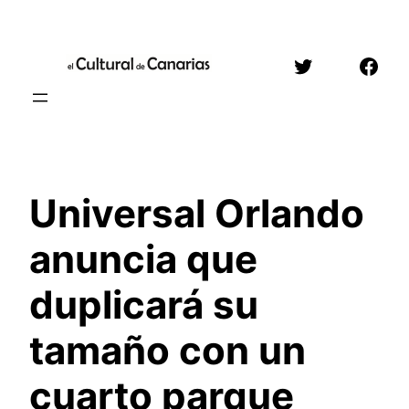
Saltar
al
Twitter
Face
contenido
Universal Orlando
anuncia que
duplicará su
tamaño con un
cuarto parque