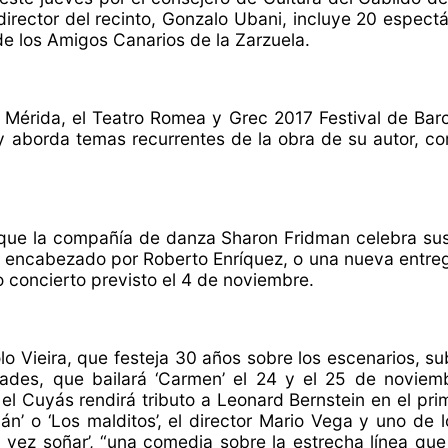
irector del recinto, Gonzalo Ubani, incluye 20 espectác
e los Amigos Canarios de la Zarzuela.
Mérida, el Teatro Romea y Grec 2017 Festival de Barce
aborda temas recurrentes de la obra de su autor, como
 que la compañía de danza Sharon Fridman celebra sus p
al encabezado por Roberto Enríquez, o una nueva entre
 concierto previsto el 4 de noviembre.
nolo Vieira, que festeja 30 años sobre los escenarios, s
ades, que bailará ‘Carmen’ el 24 y el 25 de novie
e el Cuyás rendirá tributo a Leonard Bernstein en el p
n’ o ‘Los malditos’, el director Mario Vega y uno de
al vez soñar’, “una comedia sobre la estrecha línea qu