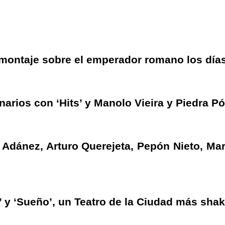
l montaje sobre el emperador romano los día
enarios con ‘Hits’ y Manolo Vieira y Piedra 
a Adánez, Arturo Querejeta, Pepón Nieto, Ma
’ y ‘Sueño’, un Teatro de la Ciudad más sha