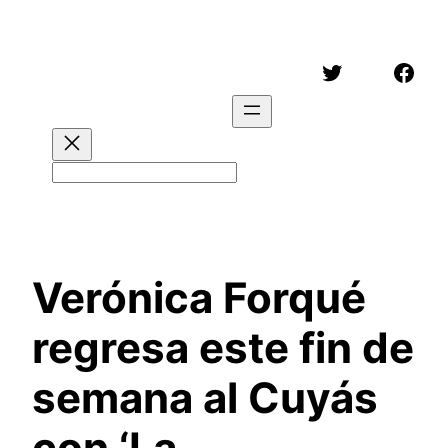
Saltar
al
Twitter
Face
contenido
Buscar
Verónica Forqué
regresa este fin de
semana al Cuyás
con ‘La