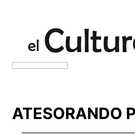
Saltar
al
contenido
Buscar
ATESORANDO P