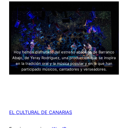
en la tradición oral y la
música popular y en la
que han participado
músicos, cantadores y
verseadores.
Hoy hemos disfrutado del estreno absoluto de Barranco
Abajo, de Yeray Rodríguez, una producción que se inspira
en la tradición oral y la música popular y en la que han
participado músicos, cantadores y verseadores.
EL CULTURAL DE CANARIAS